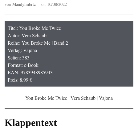
von
Mandylmbrtz
on
10/08/2022
Titel: You Broke Me Twice
Autor: Vera Schaub
Reihe: You Broke Me | Band 2
Verlag: Vajona
Seiten: 383
Format: e-Book
EAN: 9783948985943
Preis: 8,99 €
You Broke Me Twice | Vera Schaub | Vajona
Klappentext