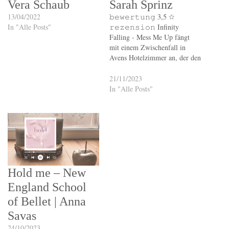
Vera Schaub
Sarah Sprinz
13/04/2022
𝚋𝚎𝚠𝚎𝚛𝚝𝚞𝚗𝚐 3,5 ☆
In "Alle Posts"
𝚛𝚎𝚣𝚎𝚗𝚜𝚒𝚘𝚗 Infinity
Falling - Mess Me Up fängt
mit einem Zwischenfall in
Avens Hotelzimmer an, der den
ganzen Verlauf der Geschichte
nicht an Wichtigkeit verliert.
21/11/2023
Aven bekommt eine Hauptrolle
In "Alle Posts"
im ACU bei Adora und es wird
kein geringerer als, ihr Ex-
Freund, Hayes an ihrer Seite
spielen. Aven…
Hold me – New
England School
of Bellet | Anna
Savas
24/10/2023