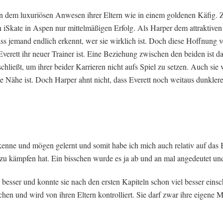
in dem luxuriösen Anwesen ihrer Eltern wie in einem goldenen Käfig. Z
iSkate in Aspen nur mittelmäßigen Erfolg. Als Harper dem attraktiven
ss jemand endlich erkennt, wer sie wirklich ist. Doch diese Hoffnung v
 Everett ihr neuer Trainer ist. Eine Beziehung zwischen den beiden ist d
schließt, um ihrer beider Karrieren nicht aufs Spiel zu setzen. Auch sie
ne Nähe ist. Doch Harper ahnt nicht, dass Everett noch weitaus dunklere
kenne und mögen gelernt und somit habe ich mich auch relativ auf das B
 zu kämpfen hat. Ein bisschen wurde es ja ab und an mal angedeutet un
besser und konnte sie nach den ersten Kapiteln schon viel besser einsch
hen und wird von ihren Eltern kontrolliert. Sie darf zwar ihre eigene 