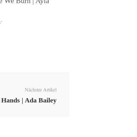
re We Burn | Ayla
s"
Nächster Artikel
r Hands | Ada Bailey