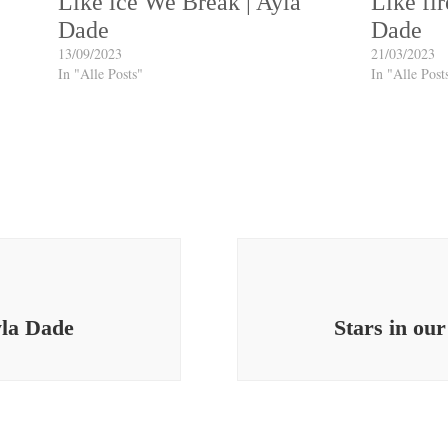
Like ice We Break | Ayla
Like fi
Dade
Dade
13/09/2023
21/03/2023
In "Alle Posts"
In "Alle Post
yla Dade
Stars in ou