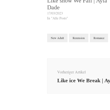
Like snow We Fall | Ayla
Dade
17/03/2023
In "Alle Posts"
New Adult
Rezension
Romance
Beitragsnavigation
Vorheriger Artikel
Like ice We Break | A