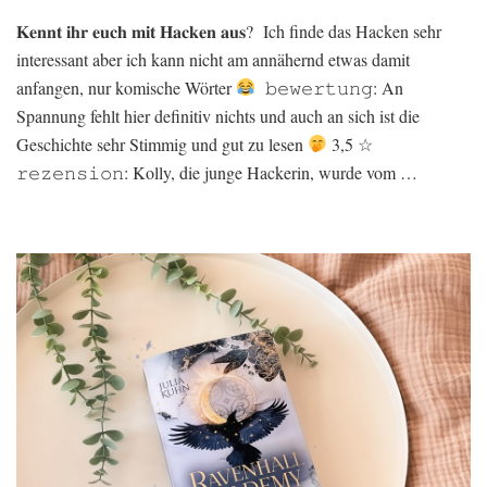
𝐊𝐞𝐧𝐧𝐭 𝐢𝐡𝐫 𝐞𝐮𝐜𝐡 𝐦𝐢𝐭 𝐇𝐚𝐜𝐤𝐞𝐧 𝐚𝐮𝐬? Ich finde das Hacken sehr
interessant aber ich kann nicht am annähernd etwas damit
anfangen, nur komische Wörter
𝚋𝚎𝚠𝚎𝚛𝚝𝚞𝚗𝚐: An
Spannung fehlt hier definitiv nichts und auch an sich ist die
Geschichte sehr Stimmig und gut zu lesen
3,5 ☆
𝚛𝚎𝚣𝚎𝚗𝚜𝚒𝚘𝚗: Kolly, die junge Hackerin, wurde vom …