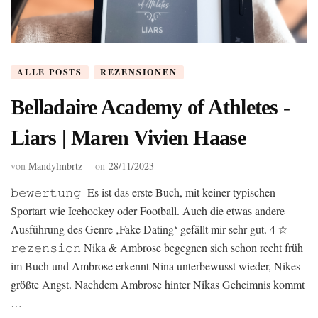
ALLE POSTS
REZENSIONEN
Belladaire Academy of Athletes -
Liars | Maren Vivien Haase
von
Mandylmbrtz
on
28/11/2023
𝚋𝚎𝚠𝚎𝚛𝚝𝚞𝚗𝚐 Es ist das erste Buch, mit keiner typischen
Sportart wie Icehockey oder Football. Auch die etwas andere
Ausführung des Genre ‚Fake Dating‘ gefällt mir sehr gut. 4 ☆
𝚛𝚎𝚣𝚎𝚗𝚜𝚒𝚘𝚗 Nika & Ambrose begegnen sich schon recht früh
im Buch und Ambrose erkennt Nina unterbewusst wieder, Nikes
größte Angst. Nachdem Ambrose hinter Nikas Geheimnis kommt
…