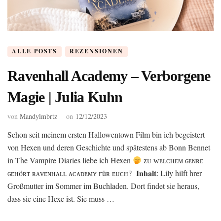
ALLE POSTS
REZENSIONEN
Ravenhall Academy – Verborgene
Magie | Julia Kuhn
von
Mandylmbrtz
on
12/12/2023
Schon seit meinem ersten Hallowentown Film bin ich begeistert
von Hexen und deren Geschichte und spätestens ab Bonn Bennet
in The Vampire Diaries liebe ich Hexen
ᴢᴜ ᴡᴇʟᴄʜᴇᴍ ɢᴇɴʀᴇ
ɢᴇʜöʀᴛ ʀᴀᴠᴇɴʜᴀʟʟ ᴀᴄᴀᴅᴇᴍʏ ғüʀ ᴇᴜᴄʜ? 𝐈𝐧𝐡𝐚𝐥𝐭: Lily hilft hrer
Großmutter im Sommer im Buchladen. Dort findet sie heraus,
dass sie eine Hexe ist. Sie muss …