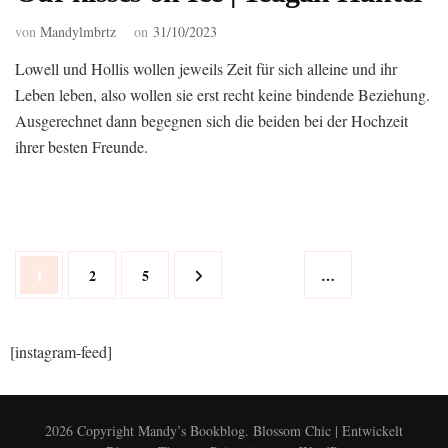
von
Mandylmbrtz
on
31/10/2023
Lowell und Hollis wollen jeweils Zeit für sich alleine und ihr
Leben leben, also wollen sie erst recht keine bindende Beziehung.
Ausgerechnet dann begegnen sich die beiden bei der Hochzeit
ihrer besten Freunde.
Seitennummerierung
Seite
Seite
Seite
1
2
5
…
der
Beiträge
[instagram-feed]
2026 Copyright
Mandy’s Bookblog
.
Blossom Chic | Entwickelt