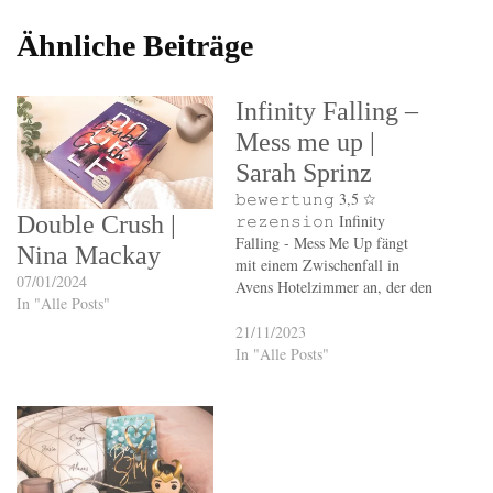
Ähnliche Beiträge
Infinity Falling –
Mess me up |
Sarah Sprinz
𝚋𝚎𝚠𝚎𝚛𝚝𝚞𝚗𝚐 3,5 ☆
Double Crush |
𝚛𝚎𝚣𝚎𝚗𝚜𝚒𝚘𝚗 Infinity
Falling - Mess Me Up fängt
Nina Mackay
mit einem Zwischenfall in
07/01/2024
Avens Hotelzimmer an, der den
In "Alle Posts"
ganzen Verlauf der Geschichte
nicht an Wichtigkeit verliert.
21/11/2023
Aven bekommt eine Hauptrolle
In "Alle Posts"
im ACU bei Adora und es wird
kein geringerer als, ihr Ex-
Freund, Hayes an ihrer Seite
spielen. Aven…