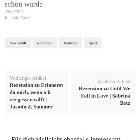
schön wurde
29/09/2022
In "Alle Posts"
New Adult
Rezension
Romance
Sport
Beitragsnavigation
Vorheriger Artikel
Nächster Artikel
Rezension zu Erinnerst
Rezension zu Until We
du mich, wenn ich
Fall in Love | Sabrina
vergessen will? |
Betz
Jasmin Z. Summer
Für dich vielleicht ebenfalls interessant …