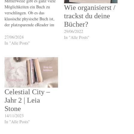
Mittlerweile gibt es ganz viele
Wie organisierst /
Möglichkeiten ein Buch zu
verschlingen. Ob es das
trackst du deine
klassische physische Buch ist,
Bücher?
der platzsparende eReader im
Rucksack oder nehme ich
29/06/2022
vielleicht doch lieber meine
27/06/2024
In "Alle Posts"
Kopfhörer und höre mir das
In "Alle Posts"
Buch an? Bei so vielen Medien
weiß ich gar nicht genau
welches welche Vorzüge hat
und…
Celestial City –
Jahr 2 | Leia
Stone
14/11/2023
In "Alle Posts"