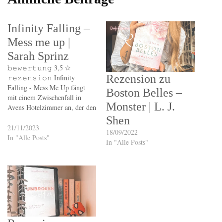
Infinity Falling –
Mess me up |
Sarah Sprinz
𝚋𝚎𝚠𝚎𝚛𝚝𝚞𝚗𝚐 3,5 ☆
Rezension zu
𝚛𝚎𝚣𝚎𝚗𝚜𝚒𝚘𝚗 Infinity
Falling - Mess Me Up fängt
Boston Belles –
mit einem Zwischenfall in
Monster | L. J.
Avens Hotelzimmer an, der den
ganzen Verlauf der Geschichte
Shen
nicht an Wichtigkeit verliert.
21/11/2023
18/09/2022
Aven bekommt eine Hauptrolle
In "Alle Posts"
In "Alle Posts"
im ACU bei Adora und es wird
kein geringerer als, ihr Ex-
Freund, Hayes an ihrer Seite
spielen. Aven…