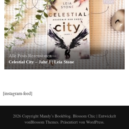
Alle Posts
Rezensionen
Celestial City – Jahr 1 | Leia Stone
[instagram-feed]
2026 Copyright
Mandy’s Bookblog
.
Blossom Chic | Entwickelt
von
Blossom Themes
. Präsentiert von
WordPress
.