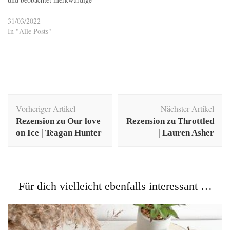
Dinge. Zeichen an
Handgelenken, merkwürdige
31/03/2022
Fähigkeiten ihrer Mitschüler
In "Alle Posts"
und eine Rivalität beider
Schulen.
Beitragsnavigation
Vorheriger Artikel
Nächster Artikel
Rezension zu Our love
Rezension zu Throttled
on Ice | Teagan Hunter
| Lauren Asher
Für dich vielleicht ebenfalls interessant …