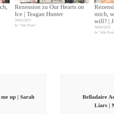
ch,
Rezension zu Our Hearts on
Rezensi
Ice | Teagan Hunter
mich, w
28/02/2023
will? |
In "Alle Posts"
30/09/2022
In "Alle Post
s me up | Sarah
Belladaire A
Liars |