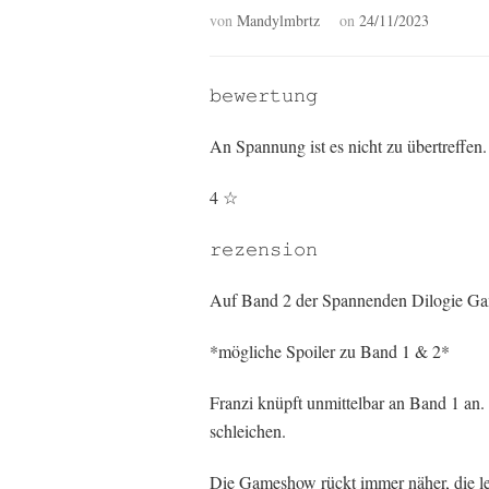
von
Mandylmbrtz
on
24/11/2023
𝚋𝚎𝚠𝚎𝚛𝚝𝚞𝚗𝚐
An Spannung ist es nicht zu übertreffen
4 ☆
𝚛𝚎𝚣𝚎𝚗𝚜𝚒𝚘𝚗
Auf Band 2 der Spannenden Dilogie Game
*mögliche Spoiler zu Band 1 & 2*
Franzi knüpft unmittelbar an Band 1 an.
schleichen.
Die Gameshow rückt immer näher, die letz